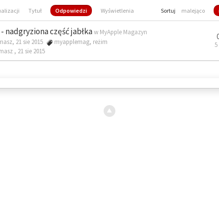
ualizacji
Tytuł
Odpowiedzi
Wyświetlenia
Sortuj
malejąco
- nadgryziona część jabłka
w
MyApple Magazyn
masz, 21 sie 2015
myapplemag
,
reżim
5
omasz ,
21 sie 2015