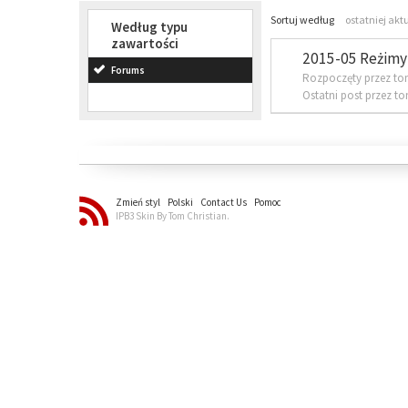
Sortuj według
ostatniej akt
Według typu
zawartości
2015-05 Reżimy 
Forums
Rozpoczęty przez to
Ostatni post przez t
Zmień styl
Polski
Contact Us
Pomoc
IPB3 Skin By Tom Christian.