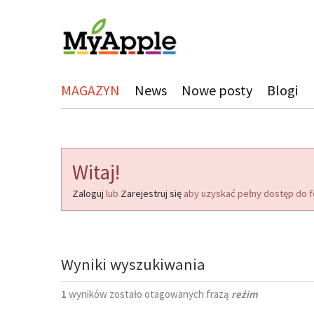
MAGAZYN
News
Nowe posty
Blogi
Witaj!
Zaloguj
lub
Zarejestruj się
aby uzyskać pełny dostęp do f
Wyniki wyszukiwania
1
wyników zostało otagowanych frazą
reżim