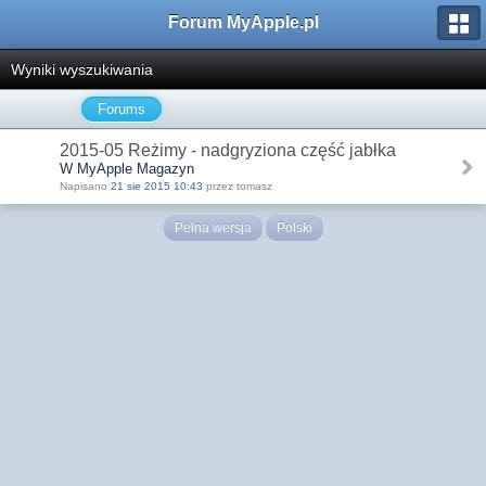
Forum MyApple.pl
Wyniki wyszukiwania
Forums
2015-05 Reżimy - nadgryziona część jabłka
W MyApple Magazyn
Napisano
21 sie 2015 10:43
przez tomasz
Pełna wersja
Polski