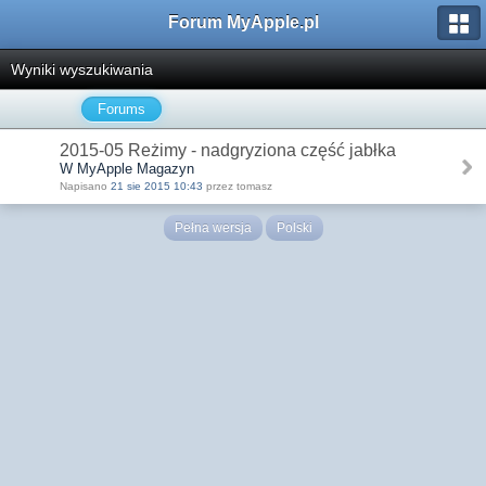
Forum MyApple.pl
Wyniki wyszukiwania
Forums
2015-05 Reżimy - nadgryziona część jabłka
W MyApple Magazyn
Napisano
21 sie 2015 10:43
przez tomasz
Pełna wersja
Polski