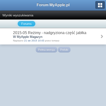
Forum MyApple.pl
Wyniki wyszukiwania
Forums
2015-05 Reżimy - nadgryziona część jabłka
W MyApple Magazyn
Napisano
21 sie 2015 10:43
przez tomasz
Pełna wersja
Polski