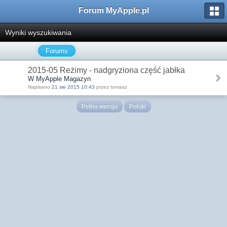
Forum MyApple.pl
Wyniki wyszukiwania
Forums
2015-05 Reżimy - nadgryziona część jabłka
W MyApple Magazyn
Napisano
21 sie 2015 10:43
przez tomasz
Pełna wersja
Polski