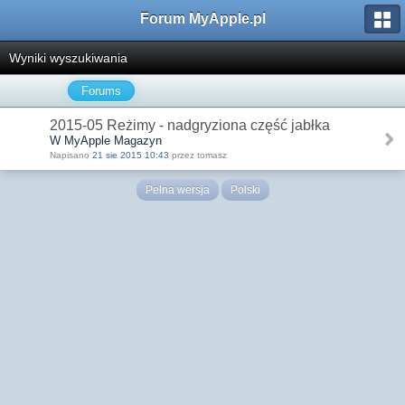
Forum MyApple.pl
Wyniki wyszukiwania
Forums
2015-05 Reżimy - nadgryziona część jabłka
W MyApple Magazyn
Napisano
21 sie 2015 10:43
przez tomasz
Pełna wersja
Polski