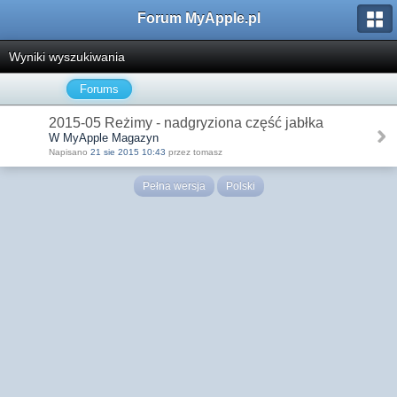
Forum MyApple.pl
Wyniki wyszukiwania
Forums
2015-05 Reżimy - nadgryziona część jabłka
W MyApple Magazyn
Napisano
21 sie 2015 10:43
przez tomasz
Pełna wersja
Polski