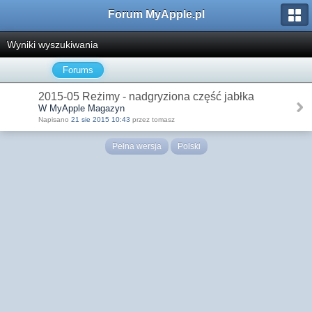
Forum MyApple.pl
Wyniki wyszukiwania
Forums
2015-05 Reżimy - nadgryziona część jabłka
W MyApple Magazyn
Napisano
21 sie 2015 10:43
przez tomasz
Pełna wersja
Polski