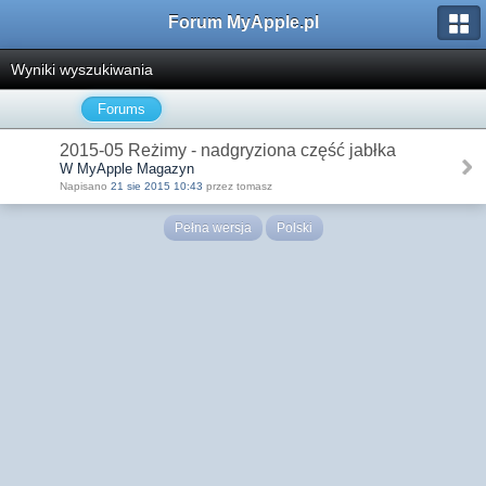
Forum MyApple.pl
Wyniki wyszukiwania
Forums
2015-05 Reżimy - nadgryziona część jabłka
W MyApple Magazyn
Napisano
21 sie 2015 10:43
przez tomasz
Pełna wersja
Polski