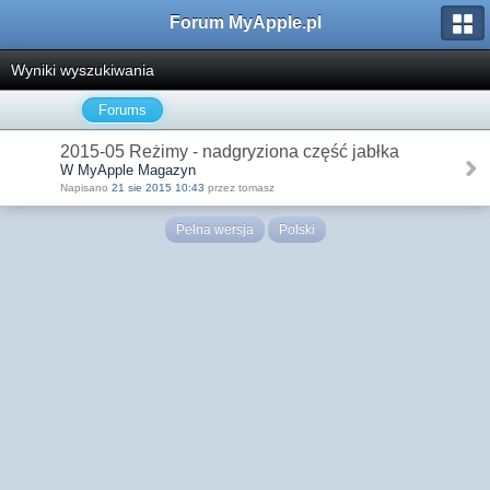
Forum MyApple.pl
Wyniki wyszukiwania
Forums
2015-05 Reżimy - nadgryziona część jabłka
W MyApple Magazyn
Napisano
21 sie 2015 10:43
przez tomasz
Pełna wersja
Polski