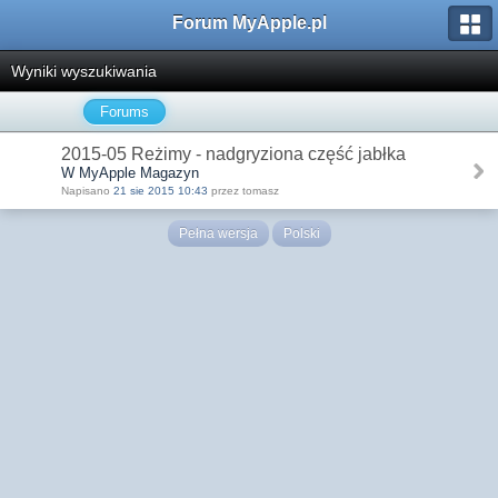
Forum MyApple.pl
Wyniki wyszukiwania
Forums
2015-05 Reżimy - nadgryziona część jabłka
W MyApple Magazyn
Napisano
21 sie 2015 10:43
przez tomasz
Pełna wersja
Polski