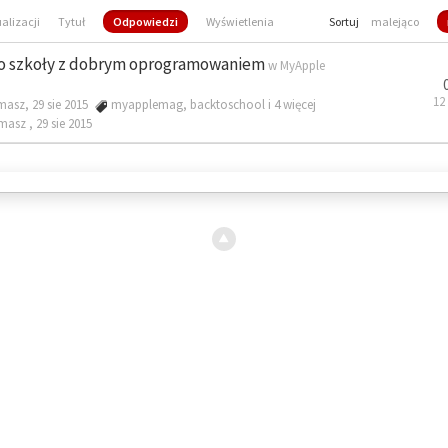
ualizacji
Tytuł
Odpowiedzi
Wyświetlenia
Sortuj
malejąco
o szkoły z dobrym oprogramowaniem
w
MyApple
12
masz, 29 sie 2015
myapplemag
,
backtoschool
i 4 więcej
omasz ,
29 sie 2015