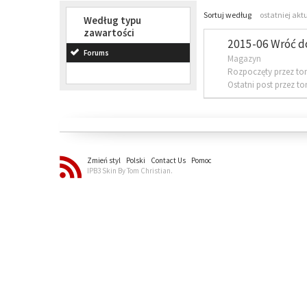
Sortuj według
ostatniej akt
Według typu
zawartości
2015-06 Wróć d
Forums
Magazyn
Rozpoczęty przez to
Ostatni post przez t
Zmień styl
Polski
Contact Us
Pomoc
IPB3 Skin By Tom Christian.