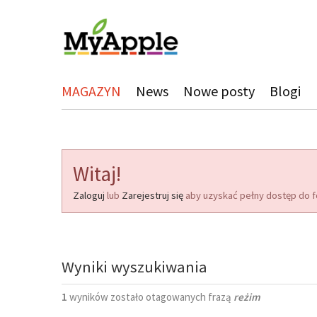
MAGAZYN
News
Nowe posty
Blogi
Witaj!
Zaloguj
lub
Zarejestruj się
aby uzyskać pełny dostęp do f
Wyniki wyszukiwania
1
wyników zostało otagowanych frazą
reżim