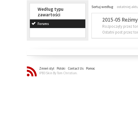
Sortuj według
ostatniej akt
Według typu
zawartości
2015-05 Reżimy 
Forums
Rozpoczęty przez to
Ostatni post przez t
Zmień styl
Polski
Contact Us
Pomoc
IPB3 Skin By Tom Christian.