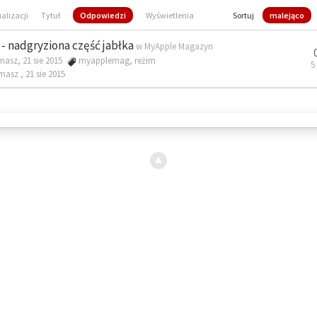
ualizacji
Tytuł
Odpowiedzi
Wyświetlenia
Sortuj
malejąco
- nadgryziona część jabłka
w
MyApple Magazyn
masz, 21 sie 2015
myapplemag
,
reżim
5
omasz ,
21 sie 2015