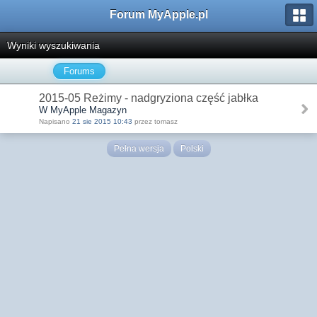
Forum MyApple.pl
Wyniki wyszukiwania
Forums
2015-05 Reżimy - nadgryziona część jabłka
W MyApple Magazyn
Napisano
21 sie 2015 10:43
przez tomasz
Pełna wersja
Polski