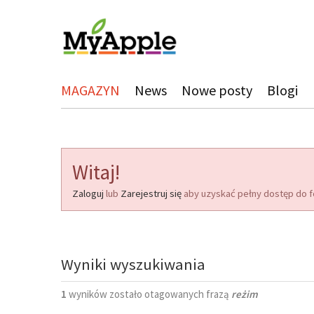
MAGAZYN
News
Nowe posty
Blogi
Witaj!
Zaloguj
lub
Zarejestruj się
aby uzyskać pełny dostęp do f
Wyniki wyszukiwania
1
wyników zostało otagowanych frazą
reżim