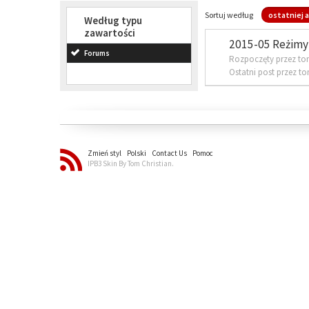
Sortuj według
ostatniej a
Według typu
zawartości
2015-05 Reżimy 
Forums
Rozpoczęty przez to
Ostatni post przez t
Zmień styl
Polski
Contact Us
Pomoc
IPB3 Skin By Tom Christian.