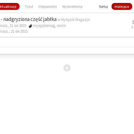
ktualizacji
Tytuł
Odpowiedzi
Wyświetlenia
Sortuj
malejąco
- nadgryziona część jabłka
w
MyApple Magazyn
masz, 21 sie 2015
myapplemag
,
reżim
5
omasz ,
21 sie 2015