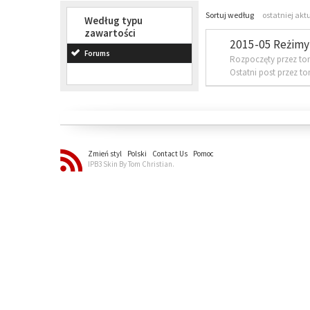
Sortuj według
ostatniej akt
Według typu
zawartości
2015-05 Reżimy 
Forums
Rozpoczęty przez to
Ostatni post przez t
Zmień styl
Polski
Contact Us
Pomoc
IPB3 Skin By Tom Christian.