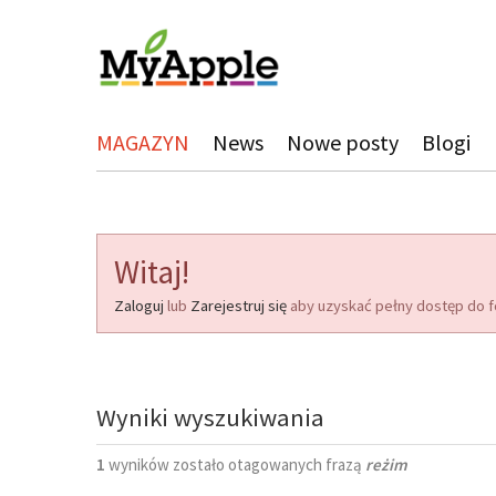
MAGAZYN
News
Nowe posty
Blogi
Witaj!
Zaloguj
lub
Zarejestruj się
aby uzyskać pełny dostęp do f
Wyniki wyszukiwania
1
wyników zostało otagowanych frazą
reżim