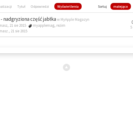
ualizacji
Tytuł
Odpowiedzi
Wyświetlenia
Sortuj
malejąco
- nadgryziona część jabłka
w
MyApple Magazyn
masz, 21 sie 2015
myapplemag
,
reżim
5
omasz ,
21 sie 2015