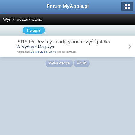
Forum MyApple.pl
Wyniki wyszukiwania
Forums
2015-05 Reżimy - nadgryziona część jabłka
W MyApple Magazyn
Napisano
21 sie 2015 10:43
przez tomasz
Pełna wersja
Polski