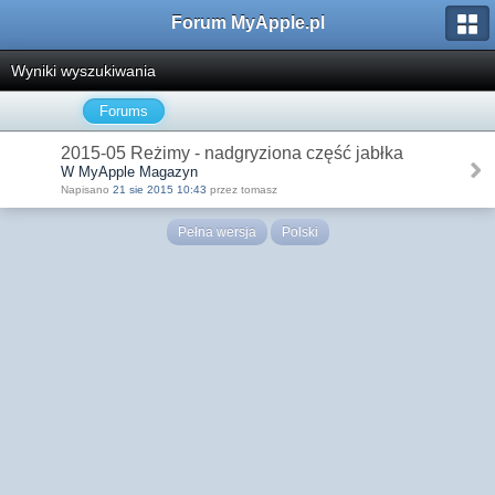
Forum MyApple.pl
Wyniki wyszukiwania
Forums
2015-05 Reżimy - nadgryziona część jabłka
W MyApple Magazyn
Napisano
21 sie 2015 10:43
przez tomasz
Pełna wersja
Polski