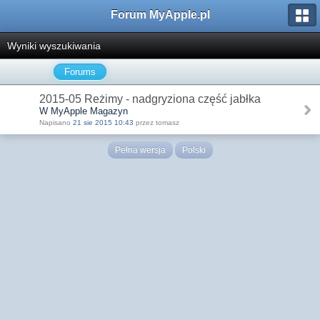
Forum MyApple.pl
Wyniki wyszukiwania
Forums
2015-05 Reżimy - nadgryziona część jabłka
W MyApple Magazyn
Napisano
21 sie 2015 10:43
przez tomasz
Pełna wersja
Polski