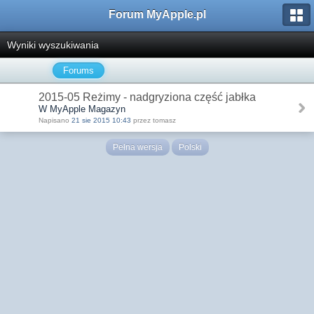
Forum MyApple.pl
Wyniki wyszukiwania
Forums
2015-05 Reżimy - nadgryziona część jabłka
W MyApple Magazyn
Napisano
21 sie 2015 10:43
przez tomasz
Pełna wersja
Polski