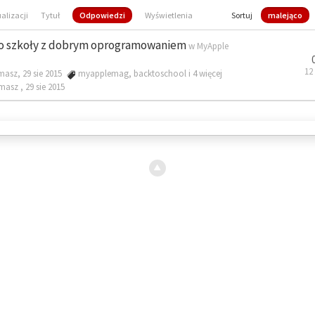
ualizacji
Tytuł
Odpowiedzi
Wyświetlenia
Sortuj
malejąco
o szkoły z dobrym oprogramowaniem
w
MyApple
12
masz, 29 sie 2015
myapplemag
,
backtoschool
i 4 więcej
omasz ,
29 sie 2015