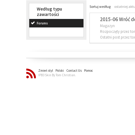
Sortuj według
ostatniej akt
Według typu
zawartości
2015-06 Wróć d
Forums
Magazyn
Rozpoczęty przez to
Ostatni post przez t
Zmień styl
Polski
Contact Us
Pomoc
IPB3 Skin By Tom Christian.