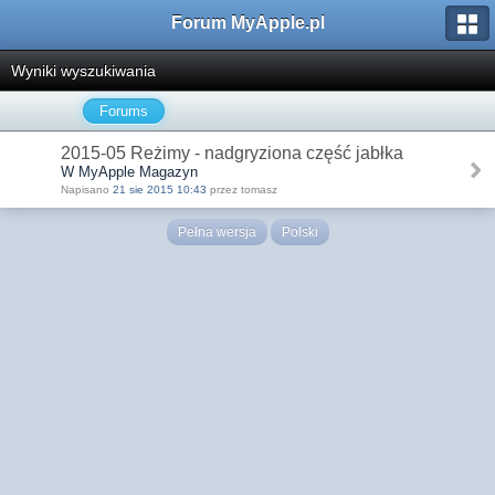
Forum MyApple.pl
Wyniki wyszukiwania
Forums
2015-05 Reżimy - nadgryziona część jabłka
W MyApple Magazyn
Napisano
21 sie 2015 10:43
przez tomasz
Pełna wersja
Polski