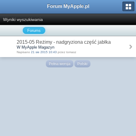
Forum MyApple.pl
Wyniki wyszukiwania
Forums
2015-05 Reżimy - nadgryziona część jabłka
W MyApple Magazyn
Napisano
21 sie 2015 10:43
przez tomasz
Pełna wersja
Polski