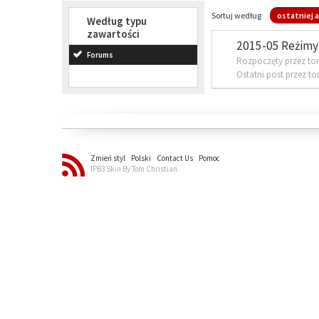
Sortuj według
ostatniej a
Według typu
zawartości
2015-05 Reżimy 
Forums
Rozpoczęty przez to
Ostatni post przez t
Zmień styl
Polski
Contact Us
Pomoc
IPB3 Skin By Tom Christian.