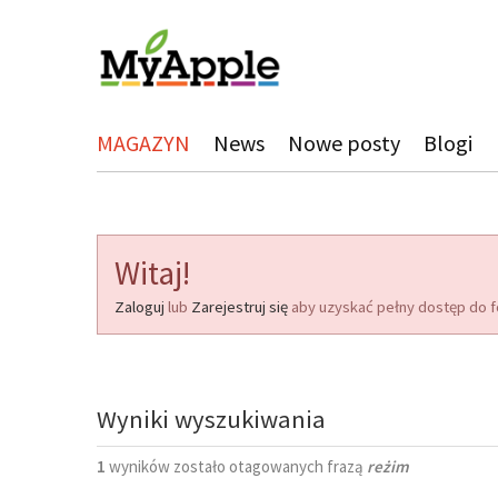
MAGAZYN
News
Nowe posty
Blogi
Witaj!
Zaloguj
lub
Zarejestruj się
aby uzyskać pełny dostęp do f
Wyniki wyszukiwania
1
wyników zostało otagowanych frazą
reżim