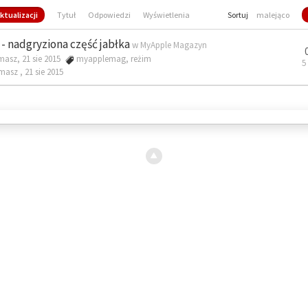
ktualizacji
Tytuł
Odpowiedzi
Wyświetlenia
Sortuj
malejąco
- nadgryziona część jabłka
w
MyApple Magazyn
masz, 21 sie 2015
myapplemag
,
reżim
5
omasz ,
21 sie 2015