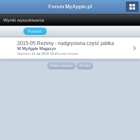
Forum MyApple.pl
Wyniki wyszukiwania
Forums
2015-05 Reżimy - nadgryziona część jabłka
W MyApple Magazyn
Napisano
21 sie 2015 10:43
przez tomasz
Pełna wersja
Polski