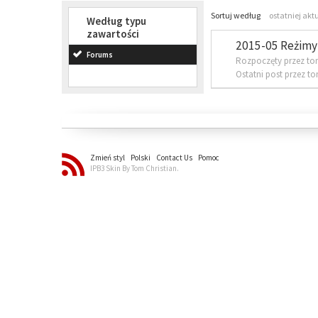
Sortuj według
ostatniej akt
Według typu
zawartości
2015-05 Reżimy 
Forums
Rozpoczęty przez to
Ostatni post przez t
Zmień styl
Polski
Contact Us
Pomoc
IPB3 Skin By Tom Christian.