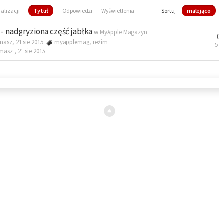
ualizacji
Tytuł
Odpowiedzi
Wyświetlenia
Sortuj
malejąco
- nadgryziona część jabłka
w
MyApple Magazyn
masz, 21 sie 2015
myapplemag
,
reżim
5
omasz ,
21 sie 2015