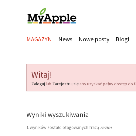
MAGAZYN
News
Nowe posty
Blogi
Witaj!
Zaloguj
lub
Zarejestruj się
aby uzyskać pełny dostęp do f
Wyniki wyszukiwania
1
wyników zostało otagowanych frazą
reżim