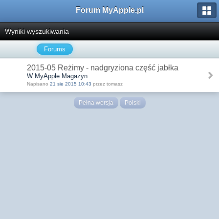
Forum MyApple.pl
Wyniki wyszukiwania
Forums
2015-05 Reżimy - nadgryziona część jabłka
W MyApple Magazyn
Napisano
21 sie 2015 10:43
przez tomasz
Pełna wersja
Polski