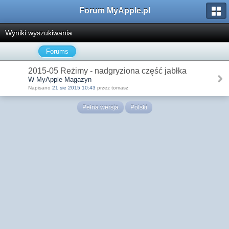
Forum MyApple.pl
Wyniki wyszukiwania
Forums
2015-05 Reżimy - nadgryziona część jabłka
W MyApple Magazyn
Napisano
21 sie 2015 10:43
przez tomasz
Pełna wersja
Polski