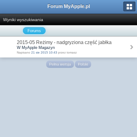
Forum MyApple.pl
Wyniki wyszukiwania
Forums
2015-05 Reżimy - nadgryziona część jabłka
W MyApple Magazyn
Napisano
21 sie 2015 10:43
przez tomasz
Pełna wersja
Polski