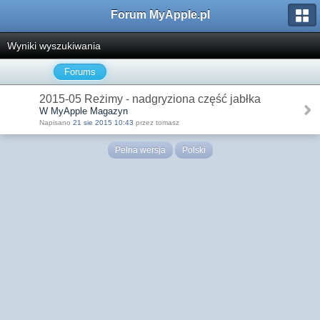
Forum MyApple.pl
Wyniki wyszukiwania
Forums
2015-05 Reżimy - nadgryziona część jabłka
W MyApple Magazyn
Napisano
21 sie 2015 10:43
przez tomasz
Pełna wersja
Polski