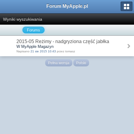
Forum MyApple.pl
Wyniki wyszukiwania
Forums
2015-05 Reżimy - nadgryziona część jabłka
W MyApple Magazyn
Napisano
21 sie 2015 10:43
przez tomasz
Pełna wersja
Polski