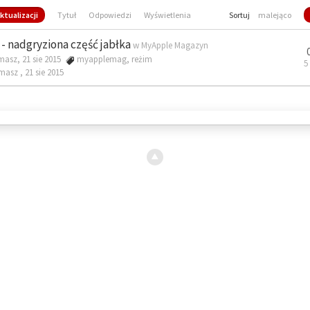
ktualizacji
Tytuł
Odpowiedzi
Wyświetlenia
Sortuj
malejąco
- nadgryziona część jabłka
w
MyApple Magazyn
masz, 21 sie 2015
myapplemag
,
reżim
5
omasz ,
21 sie 2015