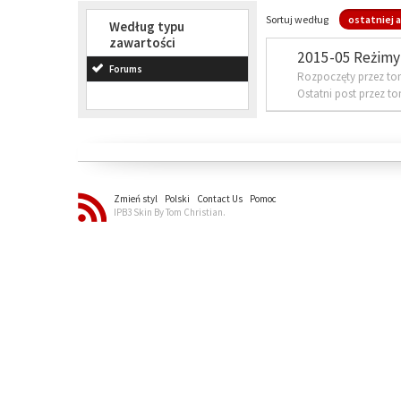
Sortuj według
ostatniej a
Według typu
zawartości
2015-05 Reżimy 
Forums
Rozpoczęty przez to
Ostatni post przez t
Zmień styl
Polski
Contact Us
Pomoc
IPB3 Skin By Tom Christian.