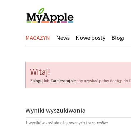
MAGAZYN
News
Nowe posty
Blogi
Witaj!
Zaloguj
lub
Zarejestruj się
aby uzyskać pełny dostęp do f
Wyniki wyszukiwania
1
wyników zostało otagowanych frazą
reżim