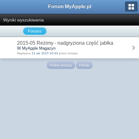
Forum MyApple.pl
Wyniki wyszukiwania
Forums
2015-05 Reżimy - nadgryziona część jabłka
W MyApple Magazyn
Napisano
21 sie 2015 10:43
przez tomasz
Pełna wersja
Polski