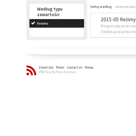
Sortuj według
ostatniej akt
Według typu
zawartości
2015-05 Reżimy 
Forums
Rozpoczęty przez to
Ostatni post przez t
Zmień styl
Polski
Contact Us
Pomoc
IPB3 Skin By Tom Christian.