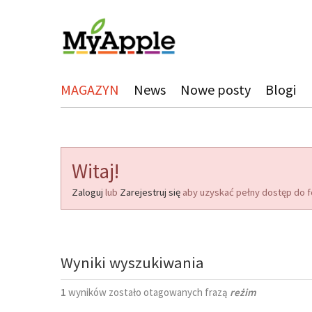
MAGAZYN
News
Nowe posty
Blogi
Witaj!
Zaloguj
lub
Zarejestruj się
aby uzyskać pełny dostęp do f
Wyniki wyszukiwania
1
wyników zostało otagowanych frazą
reżim