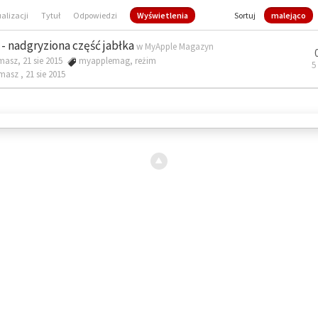
ualizacji
Tytuł
Odpowiedzi
Wyświetlenia
Sortuj
malejąco
- nadgryziona część jabłka
w
MyApple Magazyn
masz, 21 sie 2015
myapplemag
,
reżim
5
omasz ,
21 sie 2015