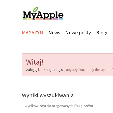
MAGAZYN
News
Nowe posty
Blogi
Witaj!
Zaloguj
lub
Zarejestruj się
aby uzyskać pełny dostęp do f
Wyniki wyszukiwania
1
wyników zostało otagowanych frazą
reżim