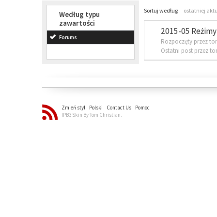
Sortuj według
ostatniej akt
Według typu
zawartości
2015-05 Reżimy 
Forums
Rozpoczęty przez to
Ostatni post przez t
Zmień styl
Polski
Contact Us
Pomoc
IPB3 Skin By Tom Christian.