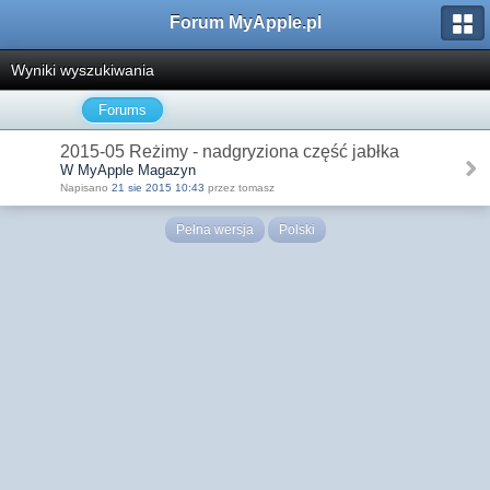
Forum MyApple.pl
Wyniki wyszukiwania
Forums
2015-05 Reżimy - nadgryziona część jabłka
W MyApple Magazyn
Napisano
21 sie 2015 10:43
przez tomasz
Pełna wersja
Polski