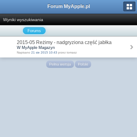
Forum MyApple.pl
Wyniki wyszukiwania
Forums
2015-05 Reżimy - nadgryziona część jabłka
W MyApple Magazyn
Napisano
21 sie 2015 10:43
przez tomasz
Pełna wersja
Polski