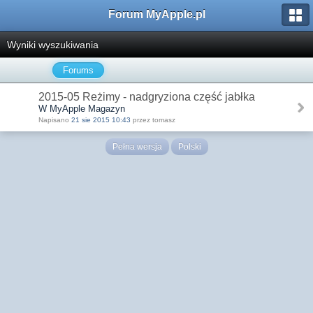
Forum MyApple.pl
Wyniki wyszukiwania
Forums
2015-05 Reżimy - nadgryziona część jabłka
W MyApple Magazyn
Napisano
21 sie 2015 10:43
przez tomasz
Pełna wersja
Polski