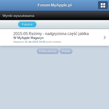
Forum MyApple.pl
Wyniki wyszukiwania
Forums
2015-05 Reżimy - nadgryziona część jabłka
W MyApple Magazyn
Napisano
21 sie 2015 10:43
przez tomasz
Pełna wersja
Polski