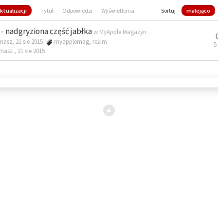
ktualizacji
Tytuł
Odpowiedzi
Wyświetlenia
Sortuj
malejąco
- nadgryziona część jabłka
w
MyApple Magazyn
masz, 21 sie 2015
myapplemag
,
reżim
5
omasz ,
21 sie 2015