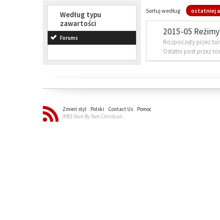
Sortuj według
ostatniej a
Według typu
zawartości
2015-05 Reżimy 
Forums
Rozpoczęty przez to
Ostatni post przez t
Zmień styl
Polski
Contact Us
Pomoc
IPB3 Skin By Tom Christian.