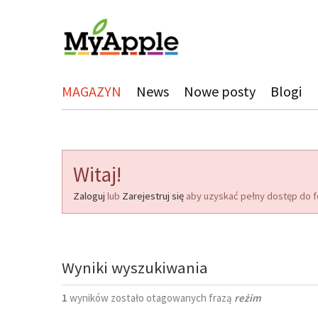
MAGAZYN
News
Nowe posty
Blogi
Witaj!
Zaloguj
lub
Zarejestruj się
aby uzyskać pełny dostęp do f
Wyniki wyszukiwania
1
wyników zostało otagowanych frazą
reżim