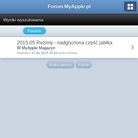
Forum MyApple.pl
Wyniki wyszukiwania
Forums
2015-05 Reżimy - nadgryziona część jabłka
W MyApple Magazyn
Napisano
21 sie 2015 10:43
przez tomasz
Pełna wersja
Polski