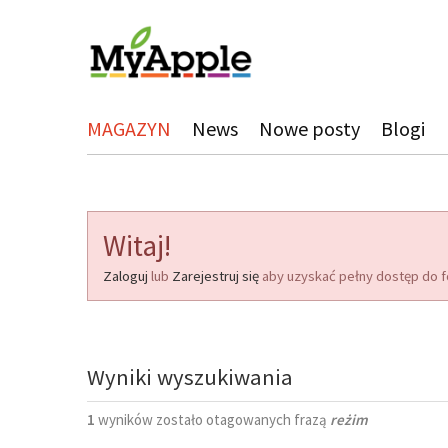
MAGAZYN
News
Nowe posty
Blogi
Witaj!
Zaloguj
lub
Zarejestruj się
aby uzyskać pełny dostęp do f
Wyniki wyszukiwania
1
wyników zostało otagowanych frazą
reżim