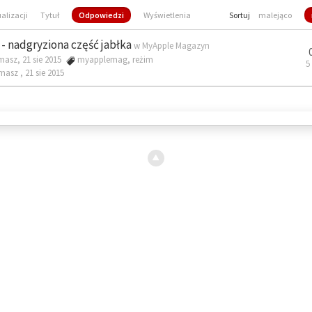
ualizacji
Tytuł
Odpowiedzi
Wyświetlenia
Sortuj
malejąco
- nadgryziona część jabłka
w
MyApple Magazyn
masz, 21 sie 2015
myapplemag
,
reżim
5
omasz ,
21 sie 2015