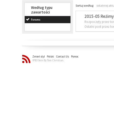
Sortuj według
ostatniej akt
Według typu
zawartości
2015-05 Reżimy 
Forums
Rozpoczęty przez to
Ostatni post przez t
Zmień styl
Polski
Contact Us
Pomoc
IPB3 Skin By Tom Christian.