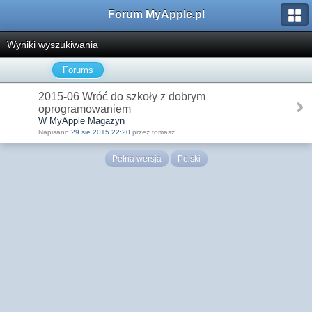
Forum MyApple.pl
Wyniki wyszukiwania
Forums
2015-06 Wróć do szkoły z dobrym
oprogramowaniem
W MyApple Magazyn
Napisano
29 sie 2015 22:20
przez tomasz
Pełna wersja
Polski