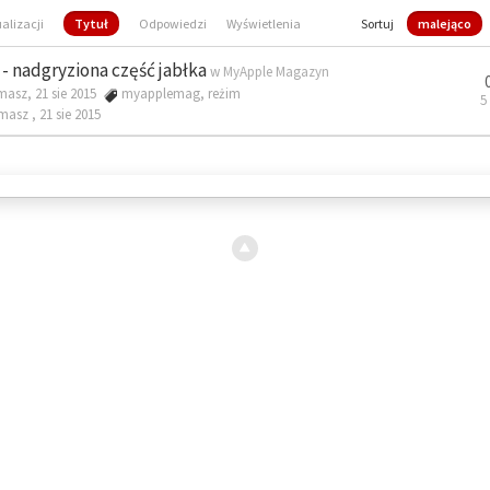
ualizacji
Tytuł
Odpowiedzi
Wyświetlenia
Sortuj
malejąco
- nadgryziona część jabłka
w
MyApple Magazyn
masz, 21 sie 2015
myapplemag
,
reżim
5
omasz ,
21 sie 2015