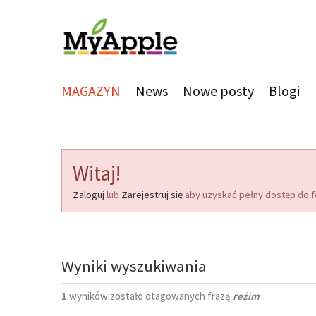
MAGAZYN
News
Nowe posty
Blogi
Witaj!
Zaloguj
lub
Zarejestruj się
aby uzyskać pełny dostęp do f
Wyniki wyszukiwania
1
wyników zostało otagowanych frazą
reżim