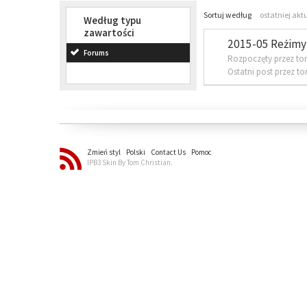
Sortuj według
ostatniej akt
Według typu
zawartości
2015-05 Reżimy 
Forums
Rozpoczęty przez to
Ostatni post przez t
Zmień styl
Polski
Contact Us
Pomoc
IPB3 Skin By Tom Christian.