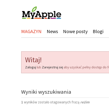
MAGAZYN
News
Nowe posty
Blogi
Witaj!
Zaloguj
lub
Zarejestruj się
aby uzyskać pełny dostęp do f
Wyniki wyszukiwania
1
wyników zostało otagowanych frazą
reżim