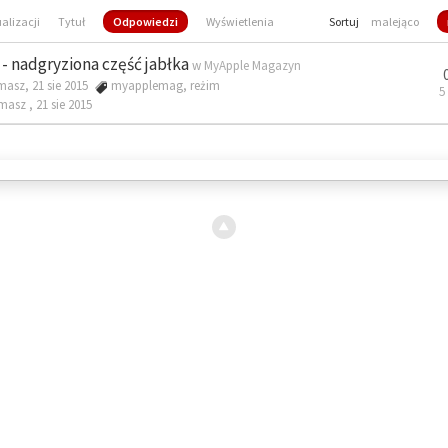
ualizacji
Tytuł
Odpowiedzi
Wyświetlenia
Sortuj
malejąco
- nadgryziona część jabłka
w
MyApple Magazyn
masz, 21 sie 2015
myapplemag
,
reżim
5
omasz ,
21 sie 2015