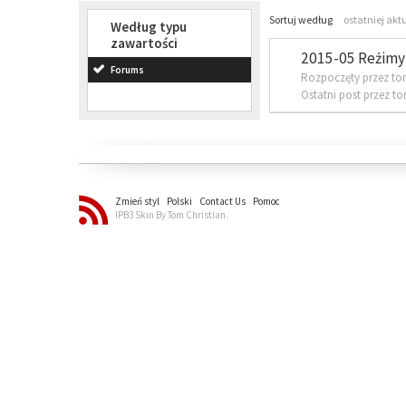
Sortuj według
ostatniej akt
Według typu
zawartości
2015-05 Reżimy 
Forums
Rozpoczęty przez to
Ostatni post przez t
Zmień styl
Polski
Contact Us
Pomoc
IPB3 Skin By Tom Christian.