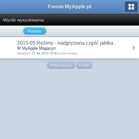
Forum MyApple.pl
Wyniki wyszukiwania
Forums
2015-05 Reżimy - nadgryziona część jabłka
W MyApple Magazyn
Napisano
21 sie 2015 10:43
przez tomasz
Pełna wersja
Polski