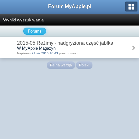
Forum MyApple.pl
Wyniki wyszukiwania
Forums
2015-05 Reżimy - nadgryziona część jabłka
W MyApple Magazyn
Napisano
21 sie 2015 10:43
przez tomasz
Pełna wersja
Polski