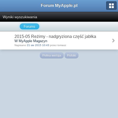
Forum MyApple.pl
Wyniki wyszukiwania
Forums
2015-05 Reżimy - nadgryziona część jabłka
W MyApple Magazyn
Napisano
21 sie 2015 10:43
przez tomasz
Pełna wersja
Polski