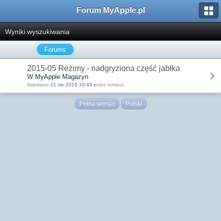
Forum MyApple.pl
Wyniki wyszukiwania
Forums
2015-05 Reżimy - nadgryziona część jabłka
W MyApple Magazyn
Napisano
21 sie 2015 10:43
przez tomasz
Pełna wersja
Polski