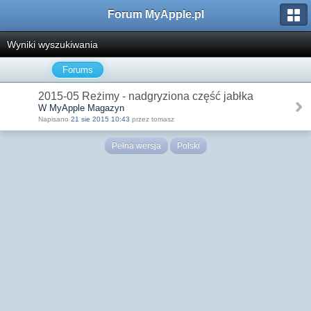
Forum MyApple.pl
Wyniki wyszukiwania
Forums
2015-05 Reżimy - nadgryziona część jabłka
W MyApple Magazyn
Napisano
21 sie 2015 10:43
przez tomasz
Pełna wersja
Polski